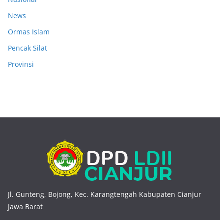
News
Ormas Islam
Pencak Silat
Provinsi
Jl. Gunteng, Bojong, Kec. Karangtengah Kabupaten Cianjur
Jawa Barat