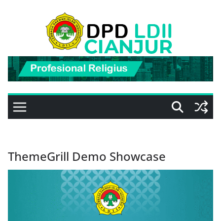
Skip
to
content
ThemeGrill Demo Showcase