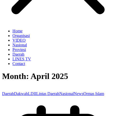
Home
Organisasi
VIDEO
Nasional
Provinsi
Daerah
LINES TV
Contact
Month:
April 2025
Daerah
Dakwah
LDII
Lintas Daerah
Nasional
News
Ormas Islam