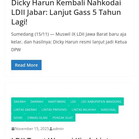
Dicky Harun Kembali Nahkodai
LDII Jabar: Lanjut Gass 5 Tahun
Lagi!
Sumedang (15/11) — Muswil IX LDII Jawa Barat baru aja
kelar, dan hasilnya: Dicky Harun resmi lanjut jadi Ketua
DPW
Read More
DAERAH
DAKWAH
KAMTIBMAS
LDII
LDII KABUPATEN BANDUNG
LINTAS DAERAH
LINTAS PROVINSI
LINTAS WILAYAH
NASIONAL
NEWS
ORMAS ISLAM
PENCAK SILAT
November 15, 2025
admin