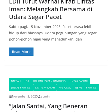
LDII Turut Warnai Kirab Lintas
Iman: Melangkah Bersama di
Udara Segar Pacet
Sabtu pagi, 15 November 2025, Pacet terasa lebih
hidup dari biasanya. Udara pegunungan yang segar,
pohon-pohon hijau yang meneduhkan, dan
Read More
DAERAH
LDII
LDII KABUPATEN BANDUNG
LINTAS DAERAH
LINTAS PROVINSI
LINTAS WILAYAH
NASIONAL
NEWS
PROVINSI
November 3, 2025
admin
“Jalan Santai, Yang Beneran