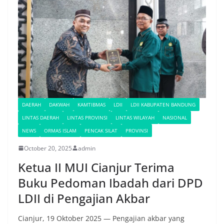
DAERAH
DAKWAH
KAMTIBMAS
LDII
LDII KABUPATEN BANDUNG
LINTAS DAERAH
LINTAS PROVINSI
LINTAS WILAYAH
NASIONAL
NEWS
ORMAS ISLAM
PENCAK SILAT
PROVINSI
October 20, 2025
admin
Ketua II MUI Cianjur Terima
Buku Pedoman Ibadah dari DPD
LDII di Pengajian Akbar
Cianjur, 19 Oktober 2025 — Pengajian akbar yang