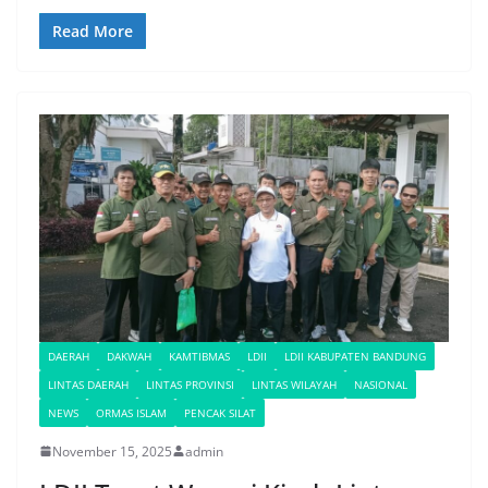
Read More
DAERAH
DAKWAH
KAMTIBMAS
LDII
LDII KABUPATEN BANDUNG
LINTAS DAERAH
LINTAS PROVINSI
LINTAS WILAYAH
NASIONAL
NEWS
ORMAS ISLAM
PENCAK SILAT
November 15, 2025
admin