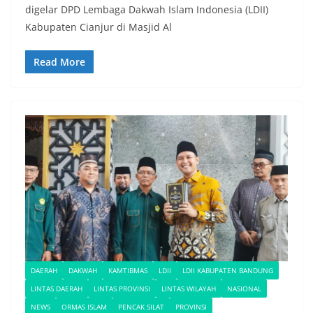
digelar DPD Lembaga Dakwah Islam Indonesia (LDII)
Kabupaten Cianjur di Masjid Al
Read More
DAERAH
DAKWAH
KAMTIBMAS
LDII
LDII KABUPATEN BANDUNG
LINTAS DAERAH
LINTAS PROVINSI
LINTAS WILAYAH
NASIONAL
NEWS
ORMAS ISLAM
PENCAK SILAT
PROVINSI