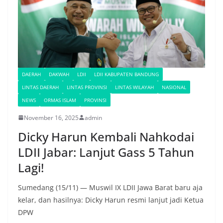
DAERAH
DAKWAH
LDII
LDII KABUPATEN BANDUNG
LINTAS DAERAH
LINTAS PROVINSI
LINTAS WILAYAH
NASIONAL
NEWS
ORMAS ISLAM
PROVINSI
November 16, 2025
admin
Dicky Harun Kembali Nahkodai
LDII Jabar: Lanjut Gass 5 Tahun
Lagi!
Sumedang (15/11) — Muswil IX LDII Jawa Barat baru aja
kelar, dan hasilnya: Dicky Harun resmi lanjut jadi Ketua
DPW