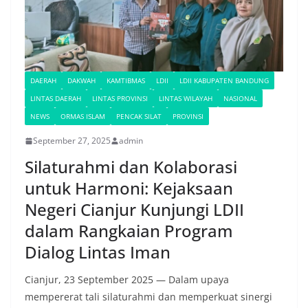
DAERAH
DAKWAH
KAMTIBMAS
LDII
LDII KABUPATEN BANDUNG
LINTAS DAERAH
LINTAS PROVINSI
LINTAS WILAYAH
NASIONAL
NEWS
ORMAS ISLAM
PENCAK SILAT
PROVINSI
September 27, 2025
admin
Silaturahmi dan Kolaborasi
untuk Harmoni: Kejaksaan
Negeri Cianjur Kunjungi LDII
dalam Rangkaian Program
Dialog Lintas Iman
Cianjur, 23 September 2025 — Dalam upaya
mempererat tali silaturahmi dan memperkuat sinergi