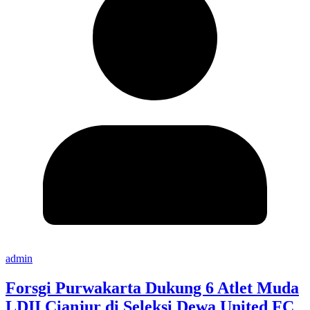
admin
Forsgi Purwakarta Dukung 6 Atlet Muda
LDII Cianjur di Seleksi Dewa United FC