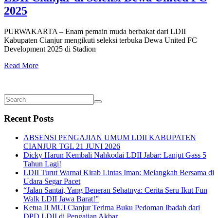
2025
PURWAKARTA – Enam pemain muda berbakat dari LDII
Kabupaten Cianjur mengikuti seleksi terbuka Dewa United FC
Development 2025 di Stadion
Read More
Recent Posts
ABSENSI PENGAJIAN UMUM LDII KABUPATEN
CIANJUR TGL 21 JUNI 2026
Dicky Harun Kembali Nahkodai LDII Jabar: Lanjut Gass 5
Tahun Lagi!
LDII Turut Warnai Kirab Lintas Iman: Melangkah Bersama di
Udara Segar Pacet
“Jalan Santai, Yang Beneran Sehatnya: Cerita Seru Ikut Fun
Walk LDII Jawa Barat!”
Ketua II MUI Cianjur Terima Buku Pedoman Ibadah dari
DPD LDII di Pengajian Akbar