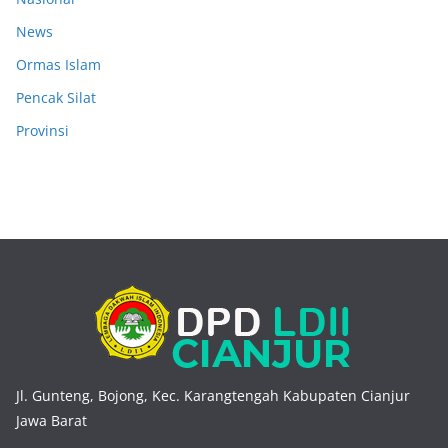
News
Ormas Islam
Pencak Silat
Provinsi
Jl. Gunteng, Bojong, Kec. Karangtengah Kabupaten Cianjur
Jawa Barat