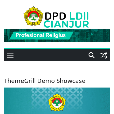
Skip
to
content
ThemeGrill Demo Showcase