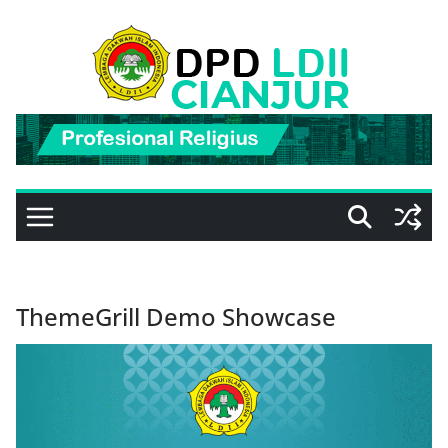
Skip
to
content
ThemeGrill Demo Showcase