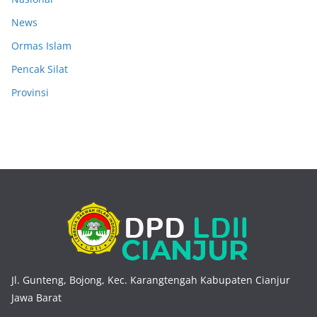
News
Ormas Islam
Pencak Silat
Provinsi
Jl. Gunteng, Bojong, Kec. Karangtengah Kabupaten Cianjur
Jawa Barat