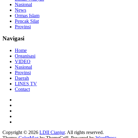
Nasional
News
Ormas Islam
Pencak Silat
Provinsi
Navigasi
Home
Organisasi
VIDEO
Nasional
Provinsi
Daerah
LINES TV
Contact
Copyright © 2026
LDII Cianjur
. All rights reserved.
Theme:
ColorMag
by ThemeGrill. Powered by
WordPress
.