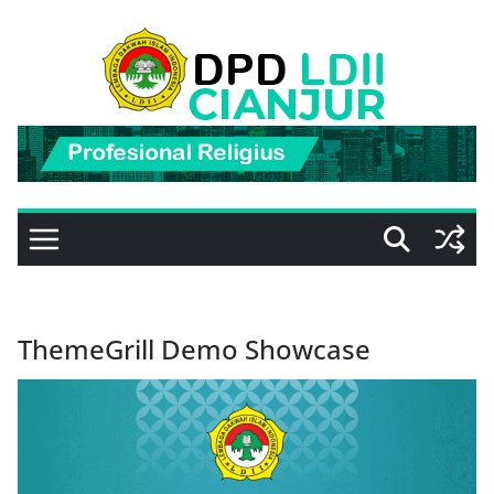
Skip
to
content
ThemeGrill Demo Showcase