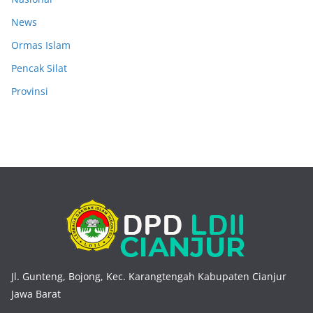
News
Ormas Islam
Pencak Silat
Provinsi
Jl. Gunteng, Bojong, Kec. Karangtengah Kabupaten Cianjur
Jawa Barat