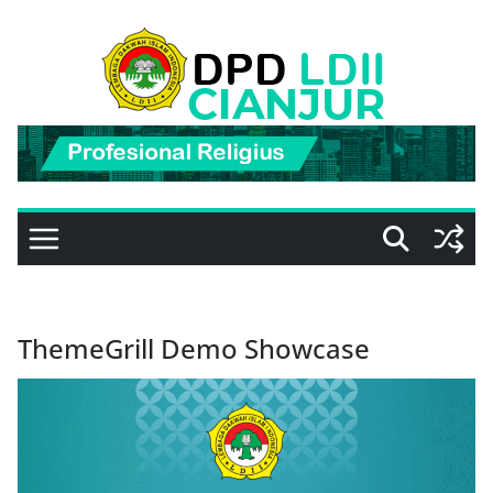
Skip
to
content
ThemeGrill Demo Showcase