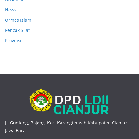
News
Ormas Islam
Pencak Silat
Provinsi
Jl. Gunteng, Bojong, Kec. Karangtengah Kabupaten Cianjur
Jawa Barat