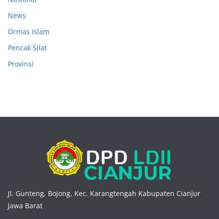
News
Ormas Islam
Pencak Silat
Provinsi
Jl. Gunteng, Bojong, Kec. Karangtengah Kabupaten Cianjur
Jawa Barat