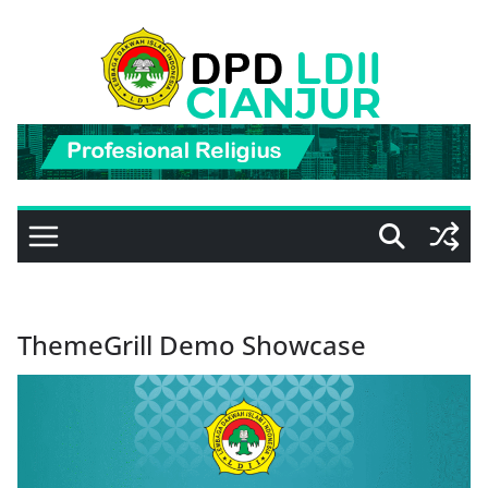
Skip
to
content
ThemeGrill Demo Showcase