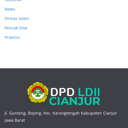
News
Ormas Islam
Pencak Silat
Provinsi
Jl. Gunteng, Bojong, Kec. Karangtengah Kabupaten Cianjur
Jawa Barat