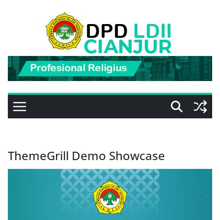
Skip
to
content
ThemeGrill Demo Showcase