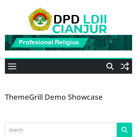
Skip
to
content
ThemeGrill Demo Showcase