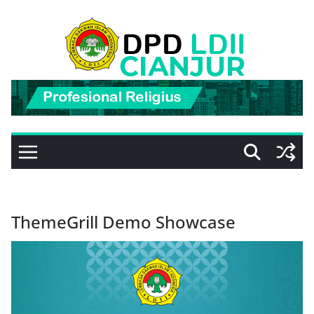
Skip
to
content
ThemeGrill Demo Showcase