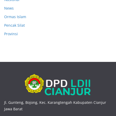
News
Ormas Islam
Pencak Silat
Provinsi
Jl. Gunteng, Bojong, Kec. Karangtengah Kabupaten Cianjur
Jawa Barat