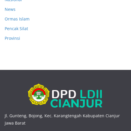
News
Ormas Islam
Pencak Silat
Provinsi
Jl. Gunteng, Bojong, Kec. Karangtengah Kabupaten Cianjur
Jawa Barat