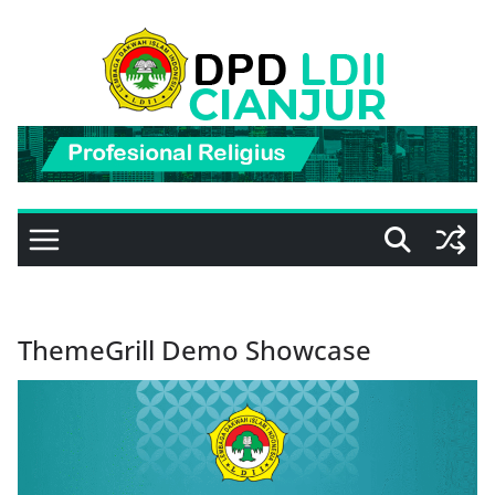
Skip
to
content
ThemeGrill Demo Showcase