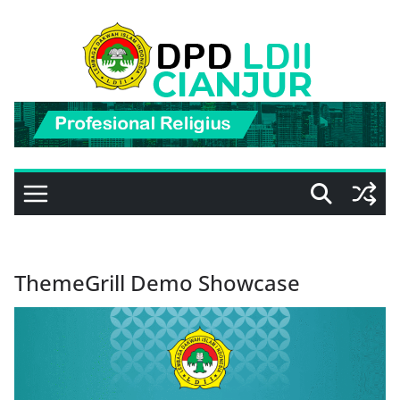
Skip
to
content
ThemeGrill Demo Showcase