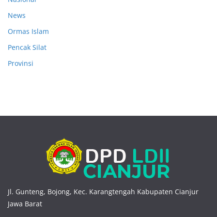
News
Ormas Islam
Pencak Silat
Provinsi
Jl. Gunteng, Bojong, Kec. Karangtengah Kabupaten Cianjur
Jawa Barat