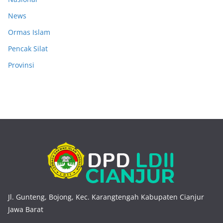
News
Ormas Islam
Pencak Silat
Provinsi
Jl. Gunteng, Bojong, Kec. Karangtengah Kabupaten Cianjur
Jawa Barat