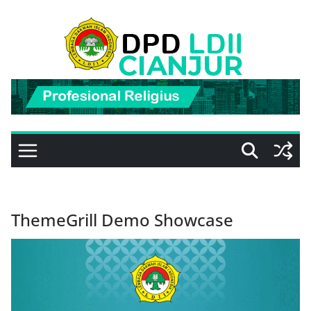
Skip
to
content
ThemeGrill Demo Showcase