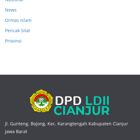
News
Ormas Islam
Pencak Silat
Provinsi
Jl. Gunteng, Bojong, Kec. Karangtengah Kabupaten Cianjur
Jawa Barat