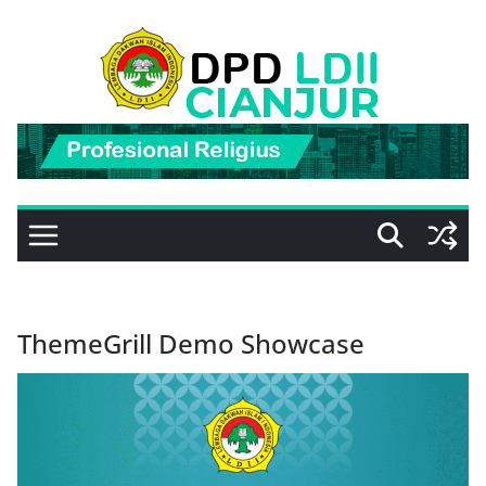
Skip
to
content
ThemeGrill Demo Showcase