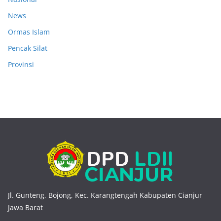
News
Ormas Islam
Pencak Silat
Provinsi
Jl. Gunteng, Bojong, Kec. Karangtengah Kabupaten Cianjur
Jawa Barat