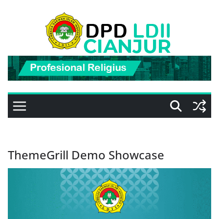
Skip
to
content
ThemeGrill Demo Showcase