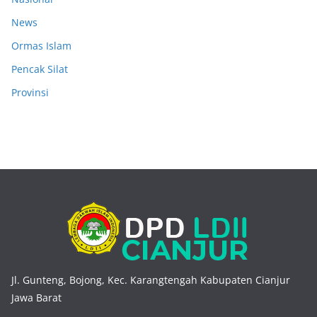
News
Ormas Islam
Pencak Silat
Provinsi
Jl. Gunteng, Bojong, Kec. Karangtengah Kabupaten Cianjur
Jawa Barat