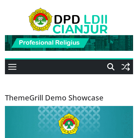
Skip
to
content
ThemeGrill Demo Showcase