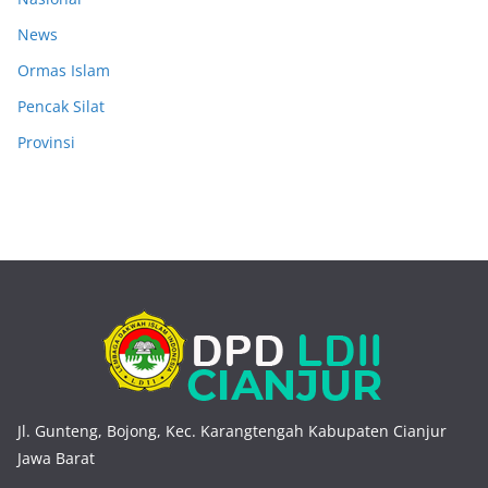
News
Ormas Islam
Pencak Silat
Provinsi
Jl. Gunteng, Bojong, Kec. Karangtengah Kabupaten Cianjur
Jawa Barat