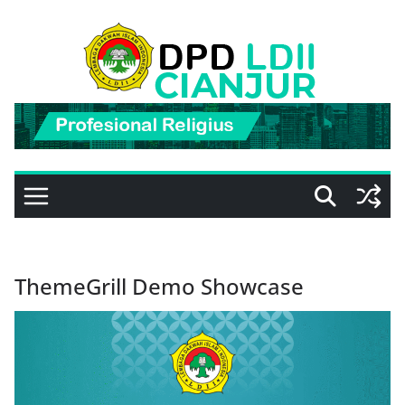
Skip
to
content
ThemeGrill Demo Showcase