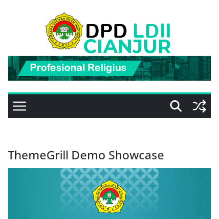
Skip
to
content
ThemeGrill Demo Showcase