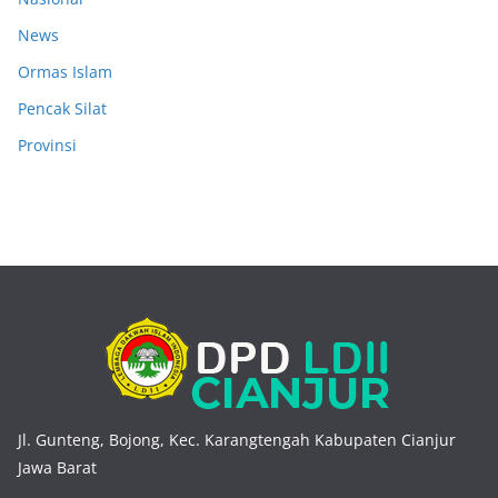
News
Ormas Islam
Pencak Silat
Provinsi
Jl. Gunteng, Bojong, Kec. Karangtengah Kabupaten Cianjur
Jawa Barat