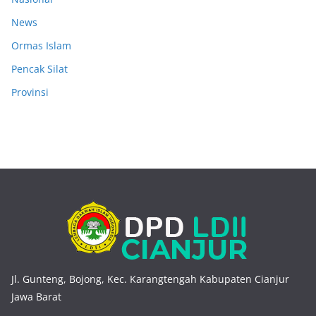
News
Ormas Islam
Pencak Silat
Provinsi
Jl. Gunteng, Bojong, Kec. Karangtengah Kabupaten Cianjur
Jawa Barat