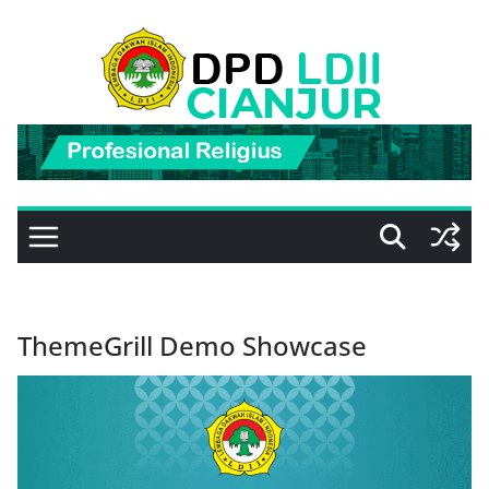
Skip
to
content
ThemeGrill Demo Showcase