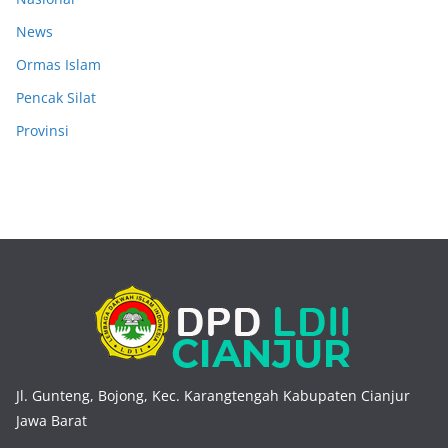
News
Ormas Islam
Pencak Silat
Provinsi
Jl. Gunteng, Bojong, Kec. Karangtengah Kabupaten Cianjur
Jawa Barat