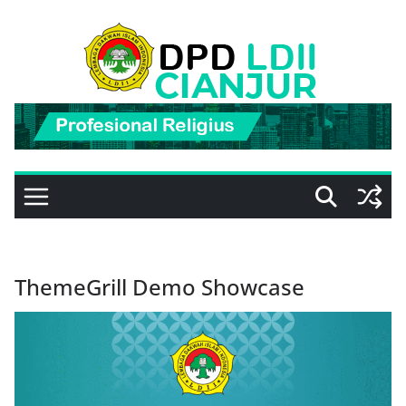
Skip
to
content
ThemeGrill Demo Showcase