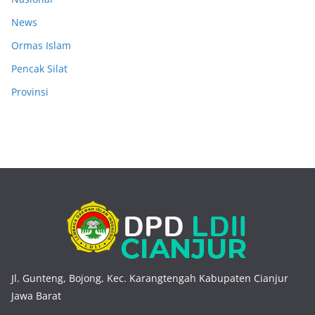
News
Ormas Islam
Pencak Silat
Provinsi
Jl. Gunteng, Bojong, Kec. Karangtengah Kabupaten Cianjur
Jawa Barat