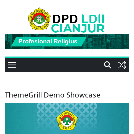
Skip
to
content
ThemeGrill Demo Showcase