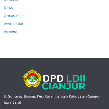
News
Ormas Islam
Pencak Silat
Provinsi
Jl. Gunteng, Bojong, Kec. Karangtengah Kabupaten Cianjur
Jawa Barat