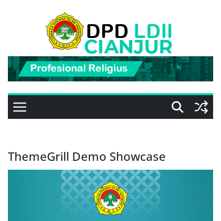
Skip
to
content
ThemeGrill Demo Showcase