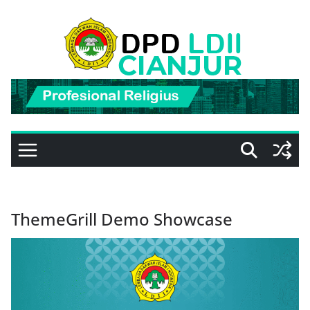
Skip
to
content
ThemeGrill Demo Showcase