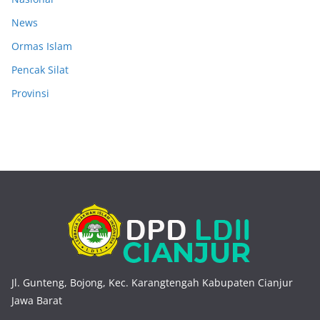
News
Ormas Islam
Pencak Silat
Provinsi
Jl. Gunteng, Bojong, Kec. Karangtengah Kabupaten Cianjur
Jawa Barat