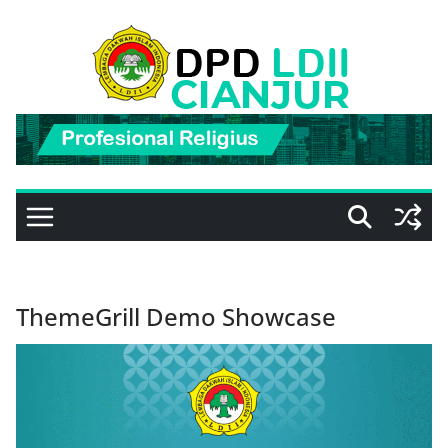
Skip
to
content
ThemeGrill Demo Showcase