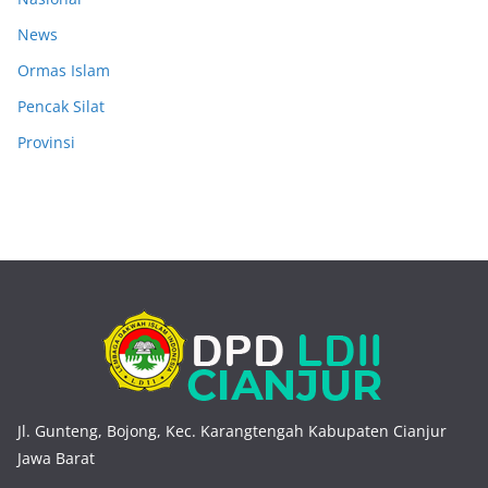
News
Ormas Islam
Pencak Silat
Provinsi
Jl. Gunteng, Bojong, Kec. Karangtengah Kabupaten Cianjur
Jawa Barat