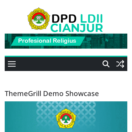
Skip
to
content
ThemeGrill Demo Showcase