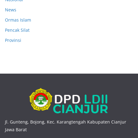
News
Ormas Islam
Pencak Silat
Provinsi
Jl. Gunteng, Bojong, Kec. Karangtengah Kabupaten Cianjur
Jawa Barat