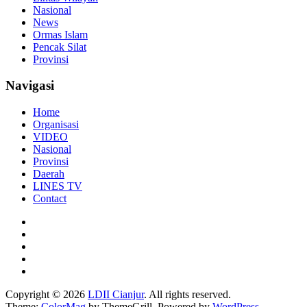
Nasional
News
Ormas Islam
Pencak Silat
Provinsi
Navigasi
Home
Organisasi
VIDEO
Nasional
Provinsi
Daerah
LINES TV
Contact
Copyright © 2026
LDII Cianjur
. All rights reserved.
Theme:
ColorMag
by ThemeGrill. Powered by
WordPress
.