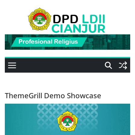
Skip
to
content
ThemeGrill Demo Showcase