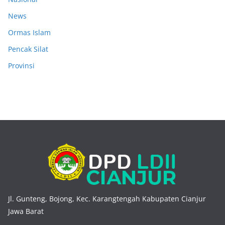
News
Ormas Islam
Pencak Silat
Provinsi
Jl. Gunteng, Bojong, Kec. Karangtengah Kabupaten Cianjur
Jawa Barat