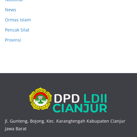
News
Ormas Islam
Pencak Silat
Provinsi
Jl. Gunteng, Bojong, Kec. Karangtengah Kabupaten Cianjur
Jawa Barat