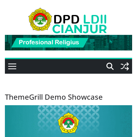
Skip
to
content
ThemeGrill Demo Showcase