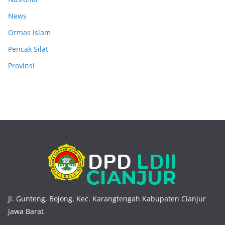
News
Ormas Islam
Pencak Silat
Provinsi
Jl. Gunteng, Bojong, Kec. Karangtengah Kabupaten Cianjur
Jawa Barat