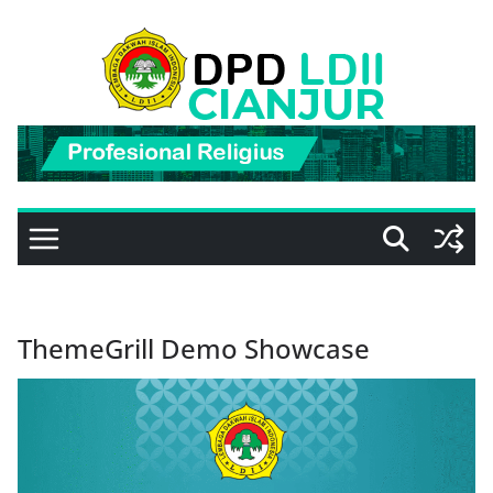
Skip
to
content
ThemeGrill Demo Showcase