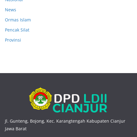
News
Ormas Islam
Pencak Silat
Provinsi
Jl. Gunteng, Bojong, Kec. Karangtengah Kabupaten Cianjur
Jawa Barat