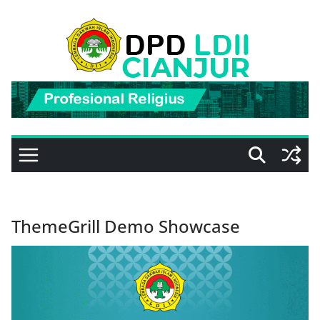
Skip
to
content
ThemeGrill Demo Showcase