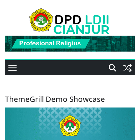
Skip
to
content
ThemeGrill Demo Showcase