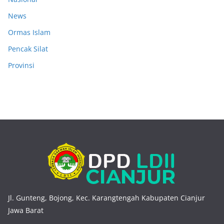
News
Ormas Islam
Pencak Silat
Provinsi
Jl. Gunteng, Bojong, Kec. Karangtengah Kabupaten Cianjur
Jawa Barat