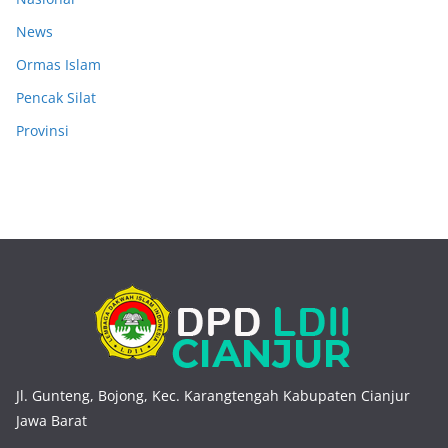
News
Ormas Islam
Pencak Silat
Provinsi
Jl. Gunteng, Bojong, Kec. Karangtengah Kabupaten Cianjur
Jawa Barat