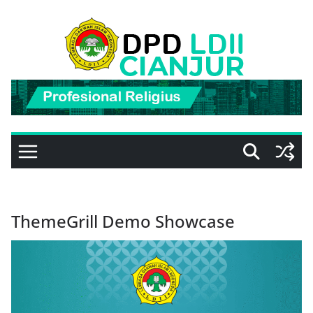
Skip
to
content
ThemeGrill Demo Showcase