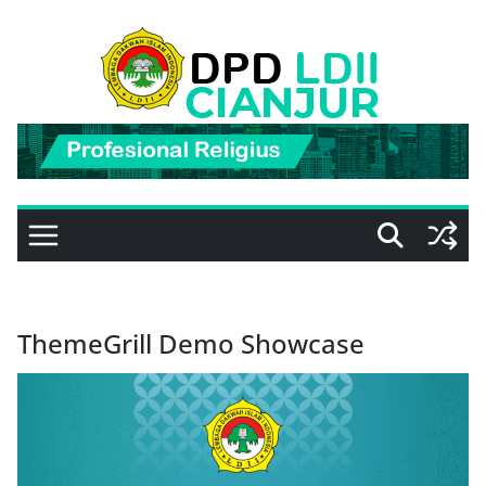
Skip
to
content
ThemeGrill Demo Showcase