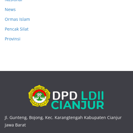
News
Ormas Islam
Pencak Silat
Provinsi
Jl. Gunteng, Bojong, Kec. Karangtengah Kabupaten Cianjur
Jawa Barat