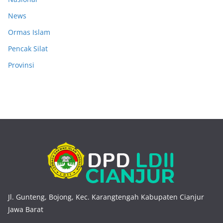
News
Ormas Islam
Pencak Silat
Provinsi
Jl. Gunteng, Bojong, Kec. Karangtengah Kabupaten Cianjur
Jawa Barat