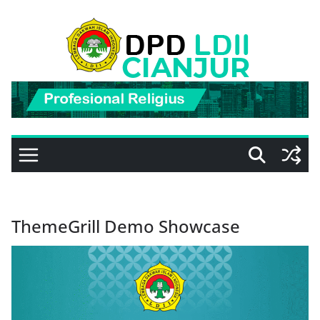
Skip
to
content
ThemeGrill Demo Showcase