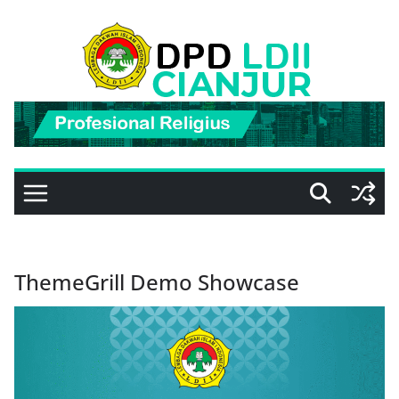
Skip
to
content
ThemeGrill Demo Showcase