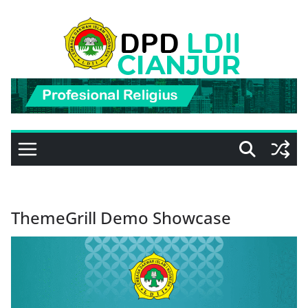
Skip
to
content
ThemeGrill Demo Showcase