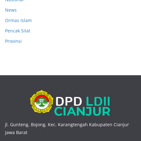
News
Ormas Islam
Pencak Silat
Provinsi
Jl. Gunteng, Bojong, Kec. Karangtengah Kabupaten Cianjur
Jawa Barat