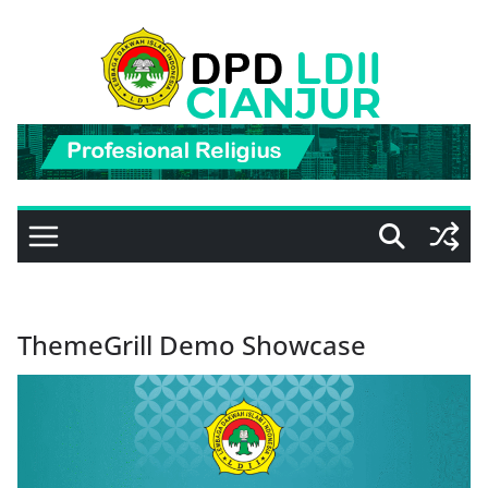
Skip
to
content
ThemeGrill Demo Showcase