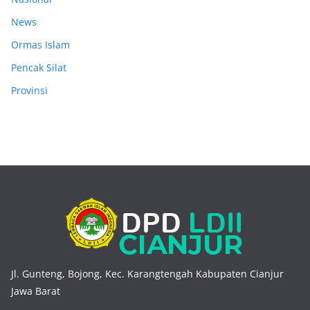
News
Ormas Islam
Pencak Silat
Provinsi
Jl. Gunteng, Bojong, Kec. Karangtengah Kabupaten Cianjur
Jawa Barat