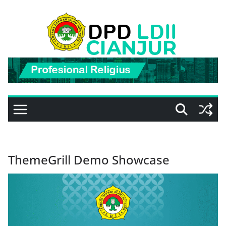
Skip
to
content
ThemeGrill Demo Showcase