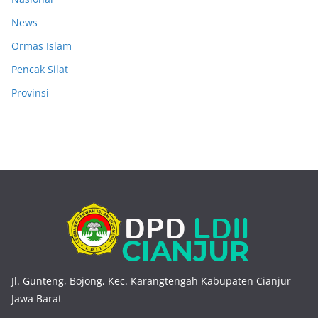
News
Ormas Islam
Pencak Silat
Provinsi
Jl. Gunteng, Bojong, Kec. Karangtengah Kabupaten Cianjur
Jawa Barat