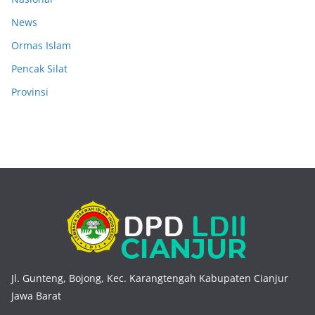
News
Ormas Islam
Pencak Silat
Provinsi
Jl. Gunteng, Bojong, Kec. Karangtengah Kabupaten Cianjur
Jawa Barat