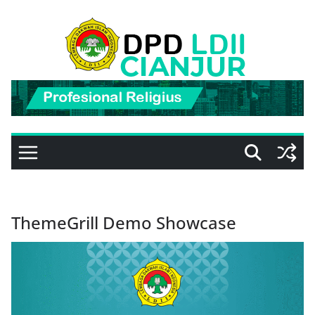
Skip
to
content
ThemeGrill Demo Showcase