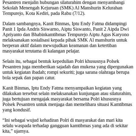
Pesantren menjalin hubungan silaturahim dengan menyambangi
Sekolah Menengah Kejuruan (SMK) Al Manshurin Kelurahan
Tempurejo, Kota Kediri, pada Rabu (7/12).
Dalam sambangnya, Kanit Binmas, Iptu Endy Fatma didampingi
Panit 1 Ipda Andris Siswarno, Aiptu Siswanto, Panit 2 Aipda Dwi
Apriyanto dan Bhabinkamtibmas Tempurejo Aiptu Agus Karyono
melaksanakan sosialisasi kepada pihak SMK Al manshurin untuk
berperan aktif dalam mewujudkan keamanan dan ketertiban
masyarakat terutama di kalangan pelajar.
Selain itu, sebagai bentuk kepedulian Polri khususnya Polsek
Pesantren juga memberikan sajadah dan mukena yang dipergunakan
untuk kegiatan ibadah; rompi sekuriti; juga sarana olahraga berupa
bola sepak dan papan catur.
Kanit Binmas, Iptu Endy Fatma menyampaikan kegiatan yang
dilakukan tersebut selain melaksanakan kunjungan atau silaturahim,
juga bertujuan mengajak masyarakat bersama Polri khususnya
Polsek Pesantren untuk menjaga dan memelihara situasi Kamtibmas
yang kondusif.
“Ini sebagai wujud kehadiran Polri di masyarakat dan mari kita
selalu waspada terhadap gangguan kamtibmas yang ada di sekitar
kita,” ujarnya.