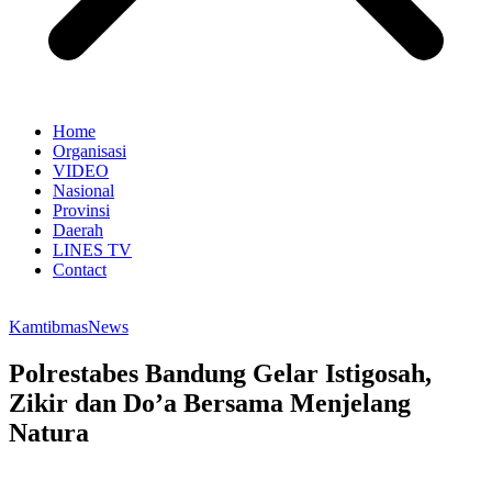
Home
Organisasi
VIDEO
Nasional
Provinsi
Daerah
LINES TV
Contact
Kamtibmas
News
Polrestabes Bandung Gelar Istigosah,
Zikir dan Do’a Bersama Menjelang
Natura