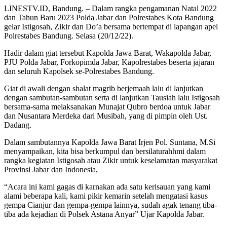
LINESTV.ID, Bandung. – Dalam rangka pengamanan Natal 2022
dan Tahun Baru 2023 Polda Jabar dan Polrestabes Kota Bandung
gelar Istigosah, Zikir dan Do’a bersama bertempat di lapangan apel
Polrestabes Bandung. Selasa (20/12/22).
Hadir dalam giat tersebut Kapolda Jawa Barat, Wakapolda Jabar,
PJU Polda Jabar, Forkopimda Jabar, Kapolrestabes beserta jajaran
dan seluruh Kapolsek se-Polrestabes Bandung.
Giat di awali dengan shalat magrib berjemaah lalu di lanjutkan
dengan sambutan-sambutan serta di lanjutkan Tausiah lalu Istigosah
bersama-sama melaksanakan Munajat Qubro berdoa untuk Jabar
dan Nusantara Merdeka dari Musibah, yang di pimpin oleh Ust.
Dadang.
Dalam sambutannya Kapolda Jawa Barat Irjen Pol. Suntana, M.Si
menyampaikan, kita bisa berkumpul dan bersilaturahhmi dalam
rangka kegiatan Istigosah atau Zikir untuk keselamatan masyarakat
Provinsi Jabar dan Indonesia,
“Acara ini kami gagas di karnakan ada satu kerisauan yang kami
alami beberapa kali, kami pikir kemarin setelah mengatasi kasus
gempa Cianjur dan gempa-gempa lainnya, sudah agak tenang tiba-
tiba ada kejadian di Polsek Astana Anyar” Ujar Kapolda Jabar.