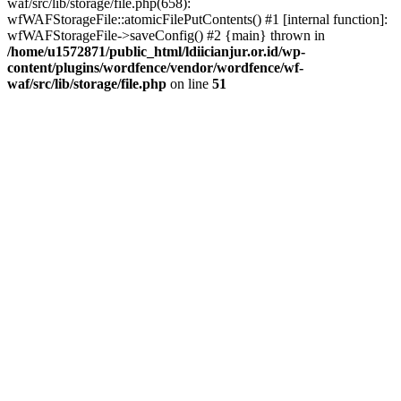
waf/src/lib/storage/file.php(658):
wfWAFStorageFile::atomicFilePutContents() #1 [internal function]:
wfWAFStorageFile->saveConfig() #2 {main} thrown in
/home/u1572871/public_html/ldiicianjur.or.id/wp-
content/plugins/wordfence/vendor/wordfence/wf-
waf/src/lib/storage/file.php
on line
51