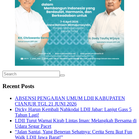
Recent Posts
ABSENSI PENGAJIAN UMUM LDII KABUPATEN
CIANJUR TGL 21 JUNI 2026
Dicky Harun Kembali Nahkodai LDII Jabar: Lanjut Gass 5
Tahun Lagi!
LDII Turut Warnai Kirab Lintas Iman: Melangkah Bersama di
Udara Segar Pacet
“Jalan Santai, Yang Beneran Sehatnya: Cerita Seru Ikut Fun
Walk LDII Jawa Barat!”