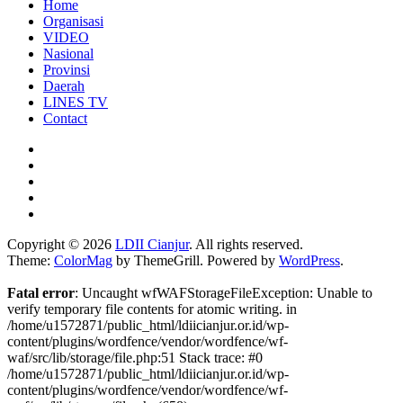
Home
Organisasi
VIDEO
Nasional
Provinsi
Daerah
LINES TV
Contact
Copyright © 2026
LDII Cianjur
. All rights reserved.
Theme:
ColorMag
by ThemeGrill. Powered by
WordPress
.
Fatal error
: Uncaught wfWAFStorageFileException: Unable to
verify temporary file contents for atomic writing. in
/home/u1572871/public_html/ldiicianjur.or.id/wp-
content/plugins/wordfence/vendor/wordfence/wf-
waf/src/lib/storage/file.php:51 Stack trace: #0
/home/u1572871/public_html/ldiicianjur.or.id/wp-
content/plugins/wordfence/vendor/wordfence/wf-