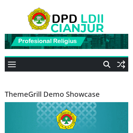
Skip
to
content
ThemeGrill Demo Showcase