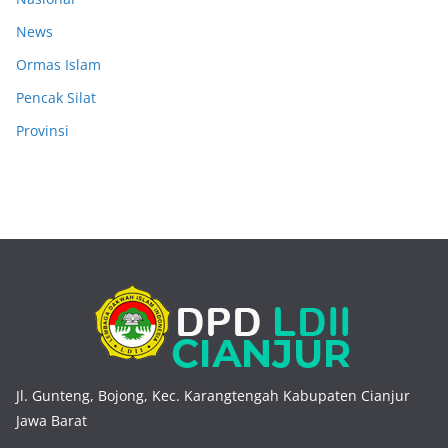
News
Ormas Islam
Pencak Silat
Provinsi
Jl. Gunteng, Bojong, Kec. Karangtengah Kabupaten Cianjur
Jawa Barat