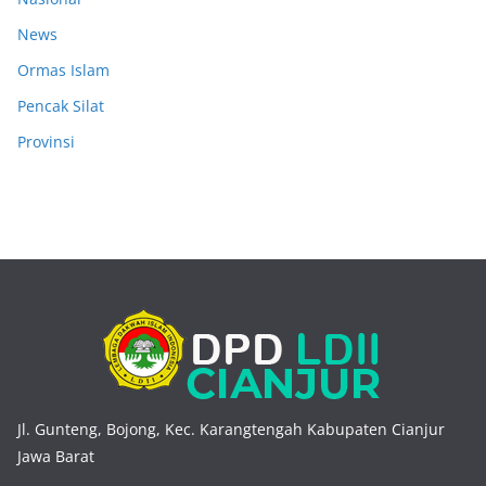
News
Ormas Islam
Pencak Silat
Provinsi
Jl. Gunteng, Bojong, Kec. Karangtengah Kabupaten Cianjur
Jawa Barat