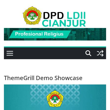
Skip
to
content
ThemeGrill Demo Showcase