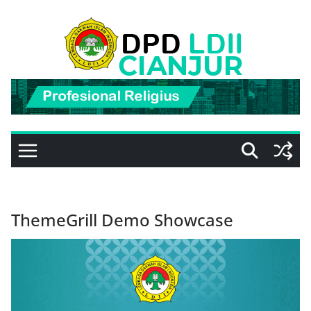
Skip
to
content
ThemeGrill Demo Showcase