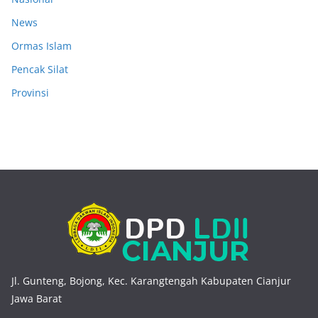
News
Ormas Islam
Pencak Silat
Provinsi
Jl. Gunteng, Bojong, Kec. Karangtengah Kabupaten Cianjur
Jawa Barat