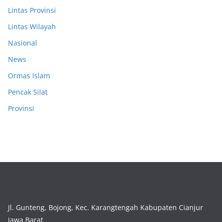
Lintas Provinsi
Lintas Wilayah
Nasional
News
Ormas Islam
Pencak Silat
Provinsi
Jl. Gunteng, Bojong, Kec. Karangtengah Kabupaten Cianjur
Jawa Barat